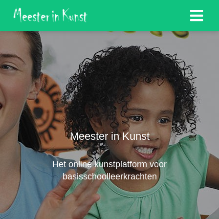
Meester in Kunst
Het online kunstplatform voor
basisschoolleerkrachten