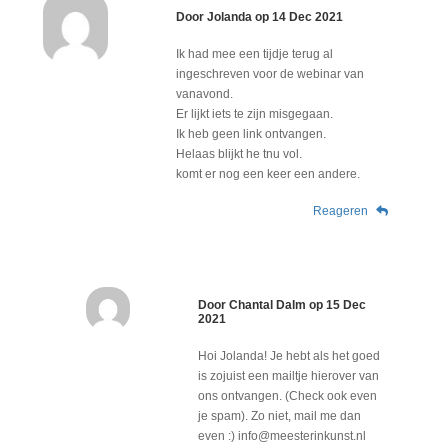
Door
Jolanda
op
14 Dec 2021
Ik had mee een tijdje terug al
ingeschreven voor de webinar van
vanavond.
Er lijkt iets te zijn misgegaan.
Ik heb geen link ontvangen.
Helaas blijkt he tnu vol.
komt er nog een keer een andere.
Reageren
Door
Chantal Dalm
op
15 Dec
2021
Hoi Jolanda! Je hebt als het goed
is zojuist een mailtje hierover van
ons ontvangen. (Check ook even
je spam). Zo niet, mail me dan
even :) info@meesterinkunst.nl