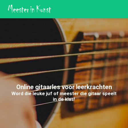
Online gitaarles voor leerkrachten
Word die leuke juf of meester die gitaar speelt
in de klas!